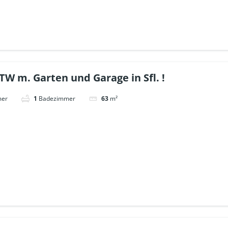
TW m. Garten und Garage in Sfl. !
mer
1
Badezimmer
63
m²