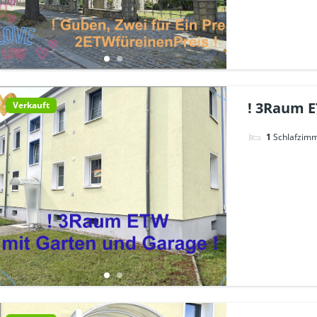
! 3Raum E
Verkauft
1
Schlafzim