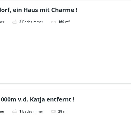
dorf, ein Haus mit Charme !
mer
2
Badezimmer
160
m²
000m v.d. Katja entfernt !
mer
1
Badezimmer
28
m²