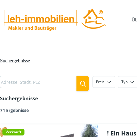
Zum
Inhalt
springen
Üb
Suchergebnisse
Preis
Typ
Suchergebnisse
74 Ergebnisse
! Ein Haus 
Verkauft