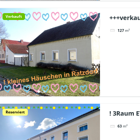
+++verkau
Verkauft
127
m²
! 3Raum E
Reserviert
63
m²