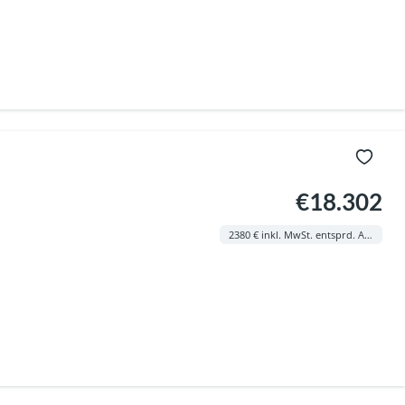
€18.302
2380 € inkl. MwSt. entsprd. AGB (diese können im Büro eingesehen werden)