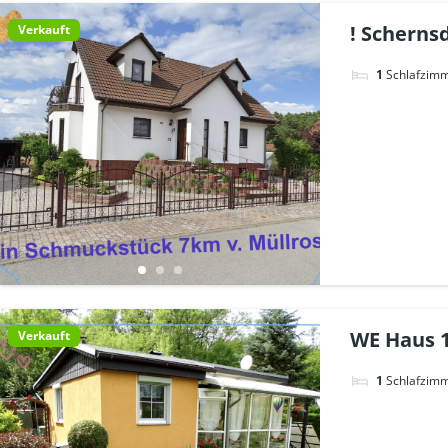
! Scherns
Verkauft
1
Schlafzim
WE Haus 1
Verkauft
1
Schlafzim