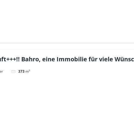
ft+++!! Bahro, eine Immobilie für viele Wünsc
er
373
m²