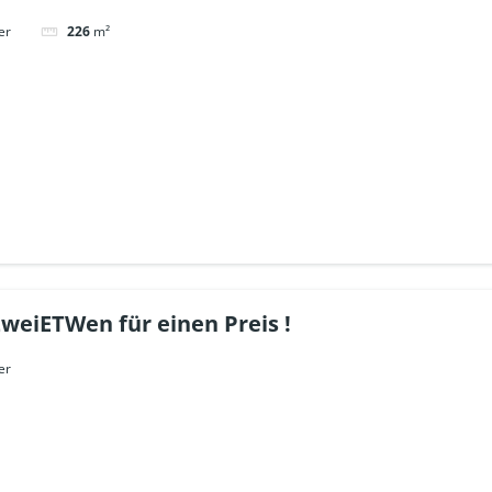
er
226
m²
ZweiETWen für einen Preis !
er