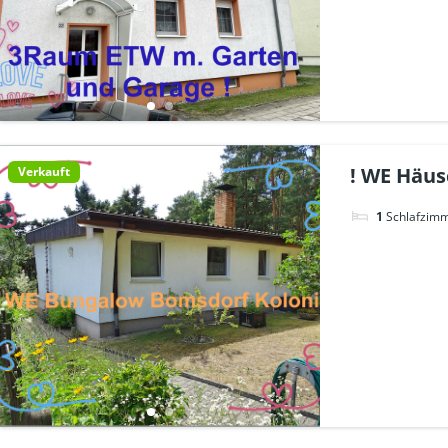
! WE Häus
Verkauft
1
Schlafzim