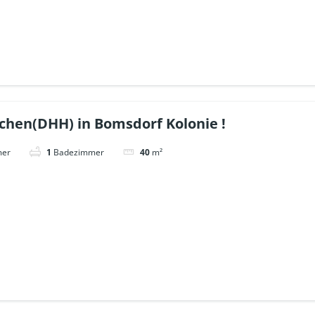
chen(DHH) in Bomsdorf Kolonie !
mer
1
Badezimmer
40
m²