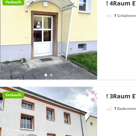
! 4Raum E
Verkauft
1
Schlafzim
! 3Raum E
Verkauft
1
Badezimm