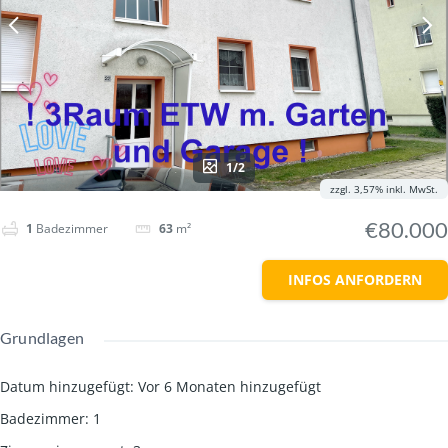
1/2
zzgl. 3,57% inkl. MwSt.
€80.000
1
Badezimmer
63
m²
INFOS ANFORDERN
Grundlagen
Datum hinzugefügt
:
Vor 6 Monaten hinzugefügt
Badezimmer
:
1