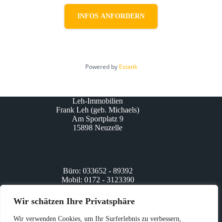
INFOS ANFORDERN
Powered by
Estatik
Leh-Immobilien
Frank Leh (geb. Michaels)
Am Sportplatz 9
15898 Neuzelle
Büro: 033652 - 89392
Mobil: 0172 - 3123390
www.leh-immobilien.de
info@leh-immobilien.de
Wir schätzen Ihre Privatsphäre
Wir verwenden Cookies, um Ihr Surferlebnis zu verbessern,