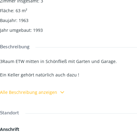
Zimmer insgesamt
:
3
Fläche
:
63
m²
Baujahr
:
1963
Jahr umgebaut
:
1993
Beschreibung
3Raum ETW mitten in Schönfließ mit Garten und Garage.
Ein Keller gehört natürlich auch dazu !
Die Wohnung muss natürlich modernisiert werden ...
Alle Beschreibung anzeigen
wir helfen gern'
Standort
Anschrift