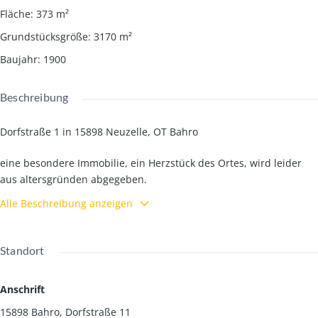
Fläche
:
373
m²
Grundstücksgröße
:
3170
m²
Baujahr
:
1900
Beschreibung
Dorfstraße 1 in 15898 Neuzelle, OT Bahro
eine besondere Immobilie, ein Herzstück des Ortes, wird leider
aus altersgründen abgegeben.
Alle Beschreibung anzeigen
Courtage:
3.570€ inkl. MwSt.
Standort
(Pauschalcourtage entspd. AGB, diese kann im Büro eingesehen
werden)
Anschrift
15898 Bahro, Dorfstraße 11