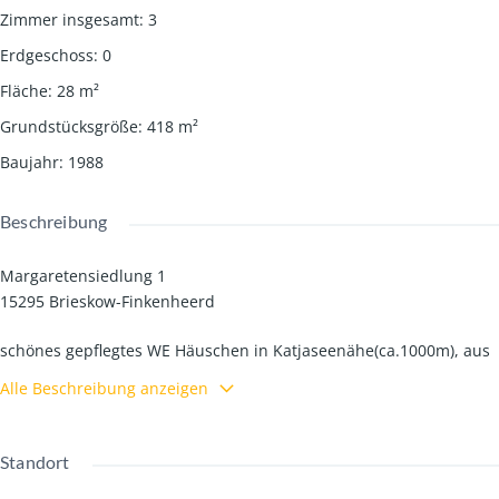
Zimmer insgesamt
:
3
Erdgeschoss
:
0
Fläche
:
28
m²
Grundstücksgröße
:
418
m²
Baujahr
:
1988
Beschreibung
Margaretensiedlung 1
15295 Brieskow-Finkenheerd
schönes gepflegtes WE Häuschen in Katjaseenähe(ca.1000m), aus
altersgründe abzugeben.
Alle Beschreibung anzeigen
Standort