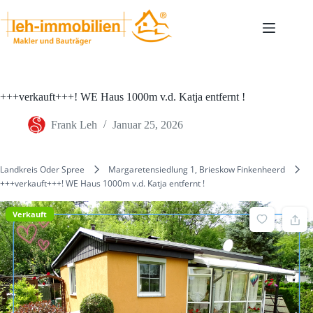
Zum
Inhalt
springen
+++verkauft+++! WE Haus 1000m v.d. Katja entfernt !
Frank Leh
Januar 25, 2026
Landkreis Oder Spree
Margaretensiedlung 1, Brieskow Finkenheerd
+++verkauft+++! WE Haus 1000m v.d. Katja entfernt !
Verkauft