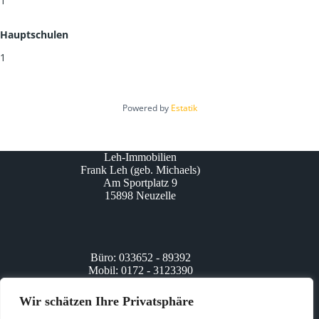
1
Hauptschulen
1
Powered by
Estatik
Leh-Immobilien
Frank Leh (geb. Michaels)
Am Sportplatz 9
15898 Neuzelle
Büro: 033652 - 89392
Mobil: 0172 - 3123390
www.leh-immobilien.de
info@leh-immobilien.de
Wir schätzen Ihre Privatsphäre