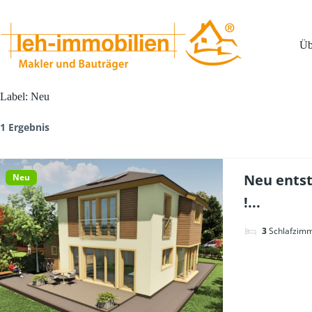
Zum
Inhalt
springen
Üb
Label:
Neu
1 Ergebnis
Neu entst
Neu
!...
3
Schlafzim