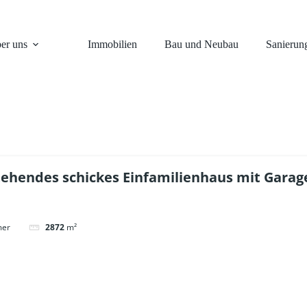
er uns
Immobilien
Bau und Neubau
Sanierun
ehendes schickes Einfamilienhaus mit Garage
mer
2872
m²