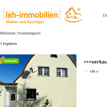
Zum
Inhalt
springen
Üb
Merkmale:
Swimmingpool
1 Ergebnis
+++verkau
Verkauft
170
m²