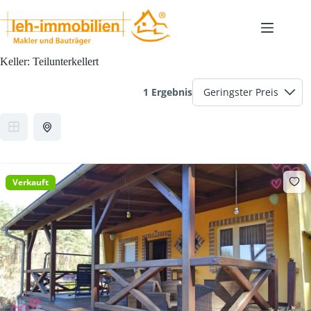
Zum
Inhalt
springen
Keller:
Teilunterkellert
1 Ergebnis
Verkauft