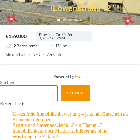
Provision für Käufer
€159.000
3,57%inkl. MwSt.
2
Badezimmer
131
m²
Altstadthais
NEU
Verkauft
Powered by
Estatik
Suchen
SUCHEN
Recent Posts
Kostenfreie Immobilienbewertung – jetzt mit Gutschein als
Kennenlerngeschenk
Zensus und Lastenausgleich ..? ein Thema ..?
Immobilienkauf über Makler ist billiger als ohne
Was bringt die Zukunft?