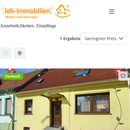
Zum
Inhalt
springen
Annehmlichkeiten:
Alstadtlage
1 Ergebnis
Verkauft