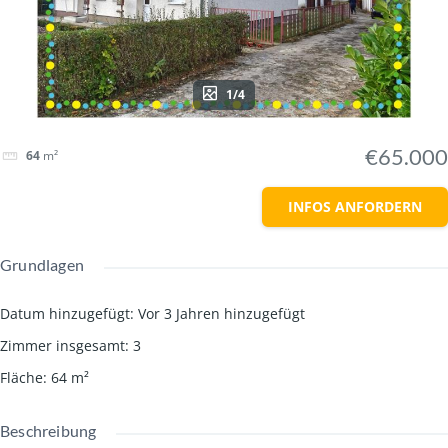
1/4
€65.000
64
m²
INFOS ANFORDERN
Grundlagen
Datum hinzugefügt
:
Vor 3 Jahren hinzugefügt
Zimmer insgesamt
:
3
Fläche
:
64
m²
Beschreibung