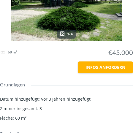
1/4
€45.000
60
m²
INFOS ANFORDERN
Grundlagen
Datum hinzugefügt
:
Vor 3 Jahren hinzugefügt
Zimmer insgesamt
:
3
Fläche
:
60
m²