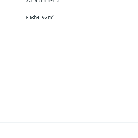
Schlafzimmer
:
3
Fläche
:
66
m²