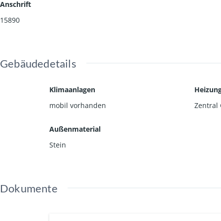
Anschrift
Lage: Direkt in der City gelegen, gegenüber dem C
15890
Gebäudedetails
Klimaanlagen
Heizun
mobil vorhanden
Zentral
Außenmaterial
Stein
Dokumente