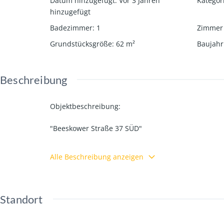
Datum hinzugefügt
:
Vor 3 Jahren
Kategor
hinzugefügt
Badezimmer
:
1
Zimmer
Grundstücksgröße
:
62
m²
Baujahr
Beschreibung
Objektbeschreibung:
"Beeskower Straße 37 SÜD"
schöne 3Raumwohnung in der City.
Alle Beschreibung anzeigen
Das Bad wurde vor 10Jahren komplett saniert und 
Die Räume sind schön quadratisch.
Auf der Wohnebene befinden sich nur insgesamt 3
Bad und Küche haben Fenster.
Standort
Ein Balkon ist dabei !!
Blickrichtung: alle Fenster sind zum Hafen ausgeric