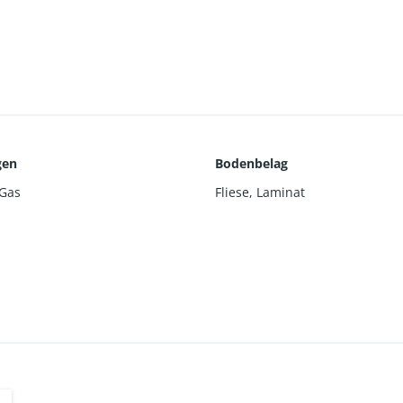
enter und direkt an der Fußgängerampel.
gen
Bodenbelag
 Gas
Fliese
,
Laminat