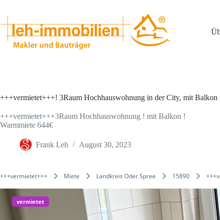
Zum
Inhalt
springen
Üb
+++vermietet+++! 3Raum Hochhauswohnung in der City, mit Balkon 
+++vermietet+++3Raum Hochhauswohnung ! mit Balkon !
Warmmiete 644€
Frank Leh
August 30, 2023
+++vermietet+++
Miete
Landkreis Oder Spree
15890
+++v
vermietet