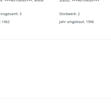
ie
:
+++vermietet+++
,
Miete
Status
:
+++vermietet+++
 insgesamt
:
3
Stockwerk
:
2
:
1962
Jahr umgebaut
:
1996
hat eine Halbrunddusche erhalten.
Wohneinheiten.
htet.